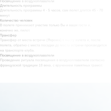
Посвящение в воздухоплаватели
Длительность программы
Московская
Длительность программы 4 - 5 часов, сам полет длится 45 - 70
область, д.
Сухарево, 71
минут.
Офис
Пилоты
Количество человек
пн—пт 09:00-18:00
пн—вс 05:00−21:00
В полете принимают участие только Вы и ваши гости и,
конечно же, пилот.
Трансфер
Трансфер от места встречи (Яхрома) к месту взлета и, после
Программы полётов
полета, обратно с места посадки до места встречи производится
Стоимость полётов
на транспорте клуба.
О клубе
Посвящение в воздухоплаватели
Регламент полёта
Проведение ритуала посвящения в воздухоплаватели согласно
Отзывы
французской традиции 18 века, с вручением памятных грамот.
Контакты
Техника безопасности
Политика в отношении
обработки персональных данных
Согласие на обработку
персональных данных