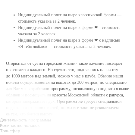
Индивидуальный полет на шаре классической формы —
стоимость указана за 2 человек.
Индивидуальный полет на шаре в форме ❤ - стоимость
указана за 2 человек.
Индивидуальный полет на шаре в форме ❤ с надписью
«Я тебя люблю» — стоимость указана за 2 человек
Оторваться от суеты городской жизни- такое желание посещает
практически каждого. Но сделать это, поднявшись на высоту
до 1000 метров над землей, можно у нас в клубе. Обычно наши
полеты осуществляются на высотах до 300 метров, но специально
для Вас мы разработали программу, позволяющую подняться выше
облаков и посмотреть на красоты Московской области с ракурса,
который завораживает дух. Программа не требует специальной
подготовки от наших гостей, но мы все-таки не рекомендуем
ее тем, кто боится высоты.
Длительность программы
+7 (985) 21-001-21
Количество человек
touch-the-sky@inbox.ru
Трансфер