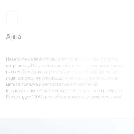
Анна
Невероятные впечатления от полёта! Это было просто
потрясающе! Огромное спасибо нашему замечательному
пилоту Сергею, все путешествие Сергей отвечал на все
+7 (985) 21-001-21
наши вопросы и рассказывал много интересного, очень
touch-the-sky@inbox.ru
мягкая посадка и увлекательное посвящение
в воздухоплаватели. У меня нет слов, как это было круто!
Рекомендую 100% и мы обязательно ещё вернёмся к вам!
Московская область,
д. Сухарево, 71
Офис
Пилоты
пн—пт 09:00-18:00
пн—вс 05:00−21:00