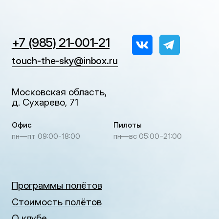
Программы полётов
Стоимость полётов
О клубе
Регламент полёта
Отзывы
Контакты
Техника безопасности
Политика в отношении
обработки персональных данных
Согласие на обработку
персональных данных
© 2010—2026 Прикоснись к небу
Клуб воздухоплавания
Создание сайта