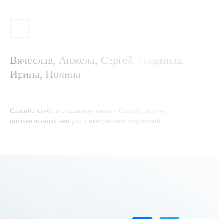
Вячеслав, Анжела, Сергей, Людмила,
Ирина, Полина
+7 (985) 21-001-21
touch-the-sky@inbox.ru
Спасибо клубу и отважному пилоту Сергею, за кучу
положительных эмоций и невероятных ощущений.
Московская
область, д.
Сухарево, 71
Офис
Пилоты
пн—пт 09:00-18:00
пн—вс 05:00−21:00
Программы полётов
Стоимость полётов